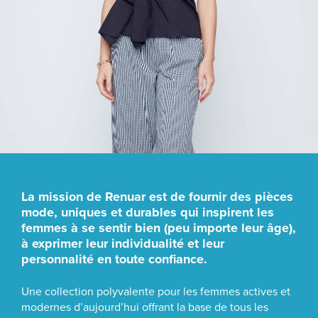
La mission de Renuar est de fournir des pièces
mode, uniques et durables qui inspirent les
femmes à se sentir bien (peu importe leur âge),
à exprimer leur individualité et leur
personnalité en toute confiance.
Une collection polyvalente pour les femmes actives et
modernes d’aujourd’hui offrant la base de tous les